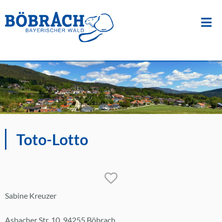
Suche
nach:
Zum
Inhalt
springen
Toto-Lotto
Sabine Kreuzer
Asbacher Str. 10, 94255 Böbrach