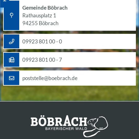
Gemeinde Böbrach
Rathausplatz 1
94255 Böbrach
09923 801 00 - 0
09923 801 00 - 7
poststelle@boebrach.de