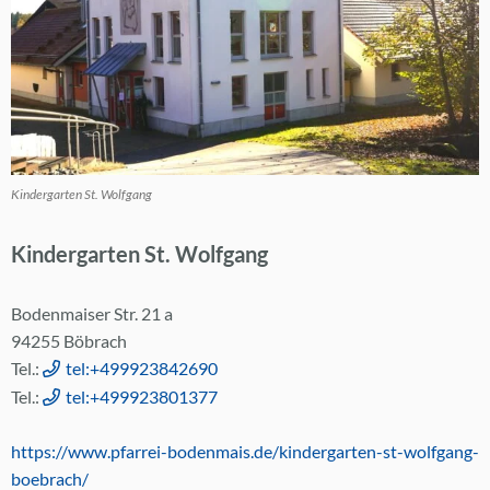
Kindergarten St. Wolfgang
Kindergarten St. Wolfgang
Bodenmaiser Str. 21 a
94255 Böbrach
Tel.:
tel:+499923842690
Tel.:
tel:+499923801377
https://www.pfarrei-bodenmais.de/kindergarten-st-wolfgang-
boebrach/