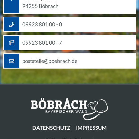
94255 Böbrach
09923 801 00 - 0
09923 801 00 - 7
poststelle@boebrach.de
DATENSCHUTZ
IMPRESSUM