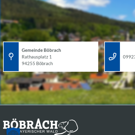
Gemeinde Böbrach
Rathausplatz 1
09923
94255 Böbrach