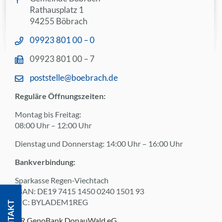
Rathausplatz 1
94255 Böbrach
09923 801 00 – 0
09923 801 00 – 7
poststelle@boebrach.de
Reguläre Öffnungszeiten:
Montag bis Freitag:
08:00 Uhr – 12:00 Uhr
Dienstag und Donnerstag: 14:00 Uhr – 16:00 Uhr
Bankverbindung:
Sparkasse Regen-Viechtach
IBAN: DE19 7415 1450 0240 1501 93
BIC: BYLADEM1REG
KONTAKT
VR GenoBank DonauWald eG