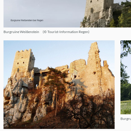
Burgruine Weißenstein
© Tourist-Information Regen
Burgru