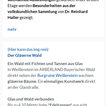
Etage werden
Besonderheiten aus der
volkskundlichen Sammlung
von
Dr. Reinhard
Haller
gezeigt.
mehr
(Hier kann das img rein)
Der Gläserne Wald
Ein Wald mit Fichten und Tannen aus Glas
In Weißenstein im ARBERLAND Bayerischer Wald
direkt neben der
Burgruine Weißenstein
wachsen
gläserne Bäume
. Ein
einmaliges Kunstwerk
direkt
an der Glasstraße.
Glas und Wald verbunden
Bis zu 4,50 Meter hohe
"Edeltannen"
aus acht