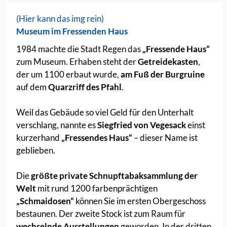
(Hier kann das img rein)
Museum im Fressenden Haus
1984 machte die Stadt Regen das
„Fressende Haus“
zum Museum. Erhaben steht der
Getreidekasten
,
der um 1100 erbaut wurde,
am Fuß der Burgruine
auf dem
Quarzriff des Pfahl
.
Weil das Gebäude so viel Geld für den Unterhalt
verschlang, nannte es
Siegfried von Vegesack
einst
kurzerhand
„Fressendes Haus“
– dieser Name ist
geblieben.
Die
größte private Schnupftabaksammlung der
Welt
mit rund 1200 farbenprächtigen
„Schmaidosen“
können Sie im ersten Obergeschoss
bestaunen. Der zweite Stock ist zum Raum für
wechselnde Ausstellungen
geworden. In der dritten