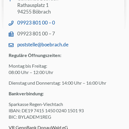
Rathausplatz 1
94255 Böbrach
09923 801 00 – 0
09923 801 00 – 7
poststelle@boebrach.de
Reguläre Öffnungszeiten:
Montag bis Freitag:
08:00 Uhr – 12:00 Uhr
Dienstag und Donnerstag: 14:00 Uhr – 16:00 Uhr
Bankverbindung:
Sparkasse Regen-Viechtach
IBAN: DE19 7415 1450 0240 1501 93
BIC: BYLADEM1REG
VR GenoBank DonauWald eG