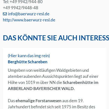
Tel: +49 9942/944-80
+49 9942/9448-48
info@baerwurz-resl.de
http://www.baerwurz-resl.de
DAS KÖNNTE SIE AUCH INTERES
(Hier kann das img rein)
Berghütte Schareben
Umgeben von weitläufigen Waldgebieten und
atemberaubenden Aussichtspunkten liegt auf einer
Höhe von 1019 m über NN die
Scharebenhütte im
ARBERLAND BAYERISCHER WALD.
Das
ehemalige Forstanwesen
aus dem 19.
Jahrhundert befindet sich seit 1975 im Besitz des