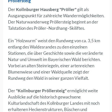
Pröllersteig
Der
Kollnburger Hausberg "Pröller"
gilt als
Ausgangspunkt für zahlreiche Wandermöglichkeiten.
Der Naturwanderweg Pröllersteig beginnt an der
Talstation des Pröller–Nordhang–Skiliftes.
Ein "Holzwurm" weist den Rundweg von ca. 3,5 km
entlang des Waldesrandes zu den einzelnen
Stationen, die über Geschichte sowie die veränderte
Natur und Umwelt im Bayerischen Wald berichten.
Vorbei an alten Steinriegeln, einer artenreichen
Blumenwiese und einer Waldquelle zeigt der
Rundweg den Wald in seiner ganzen Vielfalt.
Der
"Kollnburger Pröllersteig"
ermöglicht weite
Ausblicke auf die historisch gewachsene
Kulturlandschaft des Kollnburger Landes mit noch
erhaltenen Heckenstrukturen, Büschen und