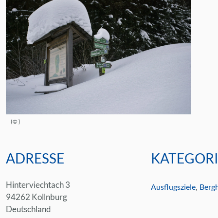
©
ADRESSE
KATEGOR
Hinterviechtach 3
Ausflugsziele
Berg
94262 Kollnburg
Deutschland