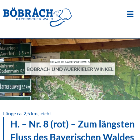
Suche
nach:
Zum
Inhalt
springen
URLAUB IM BAYERISCHEN WALD
BÖBRACH UND AUERKIELER WINKEL
Länge ca. 2,5 km, leicht
H. – Nr. 8 (rot) – Zum längsten
Fluss des Bayerischen Waldes