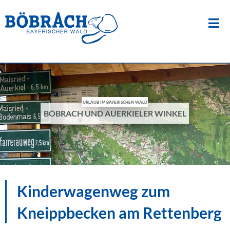
Suche
nach:
Zum
Inhalt
springen
URLAUB IM BAYERISCHEN WALD
BÖBRACH UND AUERKIELER WINKEL
Kinderwagenweg zum
Kneippbecken am Rettenberg