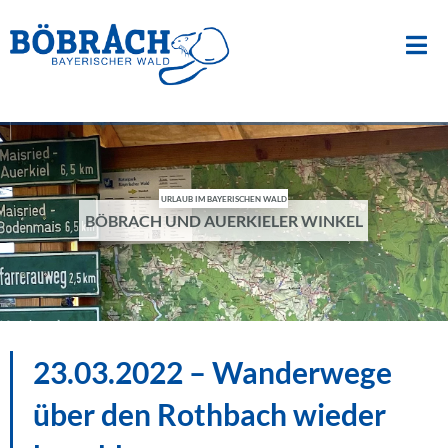
Suche
nach:
Zum
Inhalt
springen
URLAUB IM BAYERISCHEN WALD
BÖBRACH UND AUERKIELER WINKEL
23.03.2022 – Wanderwege
über den Rothbach wieder